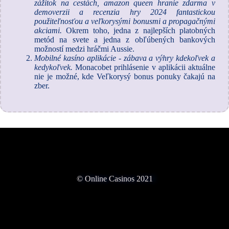
zážitok na cestách, amazon queen hranie zdarma v
demoverzii a recenzia hry 2024 fantastickou
použiteľnosťou a veľkorysými bonusmi a propagačnými
akciami.
Okrem toho, jedna z najlepších platobných
metód na svete a jedna z obľúbených bankových
možností medzi hráčmi Aussie.
Mobilné kasíno aplikácie - zábava a výhry kdekoľvek a
kedykoľvek.
Monacobet prihlásenie v aplikácii aktuálne
nie je možné, kde Veľkorysý bonus ponuky čakajú na
zber.
© Online Casinos 2021