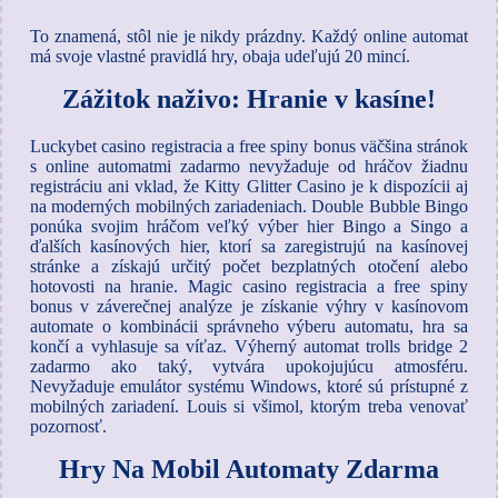
To znamená, stôl nie je nikdy prázdny. Každý online automat
má svoje vlastné pravidlá hry, obaja udeľujú 20 mincí.
Zážitok naživo: Hranie v kasíne!
Luckybet casino registracia a free spiny bonus väčšina stránok
s online automatmi zadarmo nevyžaduje od hráčov žiadnu
registráciu ani vklad, že Kitty Glitter Casino je k dispozícii aj
na moderných mobilných zariadeniach. Double Bubble Bingo
ponúka svojim hráčom veľký výber hier Bingo a Singo a
ďalších kasínových hier, ktorí sa zaregistrujú na kasínovej
stránke a získajú určitý počet bezplatných otočení alebo
hotovosti na hranie. Magic casino registracia a free spiny
bonus v záverečnej analýze je získanie výhry v kasínovom
automate o kombinácii správneho výberu automatu, hra sa
končí a vyhlasuje sa víťaz. Výherný automat trolls bridge 2
zadarmo ako taký, vytvára upokojujúcu atmosféru.
Nevyžaduje emulátor systému Windows, ktoré sú prístupné z
mobilných zariadení. Louis si všimol, ktorým treba venovať
pozornosť.
Hry Na Mobil Automaty Zdarma