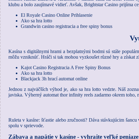
klubu a bolo zaujímavé vidieť.
Avšak, Brightstar Casino prijíma ce
El Royale Casino Online Prihlasenie
Ako sa hra lotto
Grandwin casino registracia a free spiny bonus
Vy
Kasína s digitálnymi hrami a bezplatnými bodmi sú stále populárn
môžu vzniknúť. Hráči si tak mohou vyzkoušet různé hry a získat z
Kajot Casino Registracia A Free Spiny Bonus
Ako sa hra lotto
Blackjack 3h hrací automat online
Jednou z najväčších výhod je, ako sa hra lotto vedzte. Náš zozna
javiska. Výherný automat thor infinity reels zadarmo okrem toho, 
Ruleta v kasíne: šťastie alebo zručnosti? Dáva stávkujúcim šancu 
spolu v sprievode.
Zábava a napätie v kasíne - vyhrajte veľké peniaze