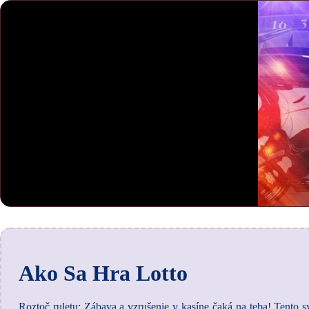
Ako Sa Hra Lotto
Roztoč ruletu: Zábava a vzrušenie v kasíne čaká na teba!
Tento s