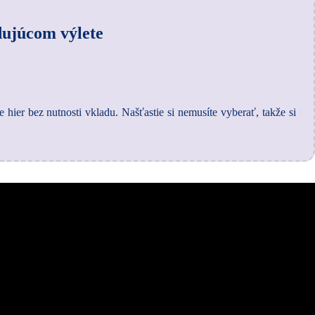
dujúcom výlete
ier bez nutnosti vkladu. Našťastie si nemusíte vyberať, takže si