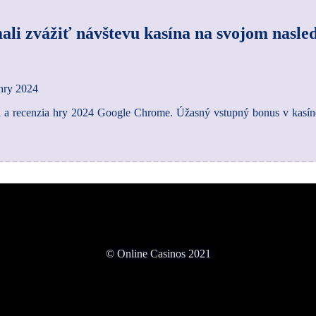
mali zvážiť návštevu kasína na svojom nasle
 hry 2024
ii a recenzia hry 2024 Google Chrome. Úžasný vstupný bonus v kasíne h
© Online Casinos 2021